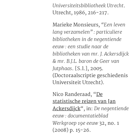
Universiteitsbibliotheek Utrecht
.
Utrecht, 1986, 216-217.
“Een leven
Marieke Monsieurs,
lang verzamelen” : particuliere
bibliotheken in de negentiende
eeuw : een studie naar de
bibliotheken van mr. J. Ackersdijck
& mr. B.J.L. baron de Geer van
Jutphaas
. [S.l.], 2005.
(Doctoraalscriptie geschiedenis
Universiteit Utrecht).
Nico Randeraad, “
De
statistische reizen van Jan
De negentiende
Ackersdijck
“, in:
eeuw : documentatieblad
Werkgroep 19e eeuw
32, no. 1
(2008) p. 15-26.