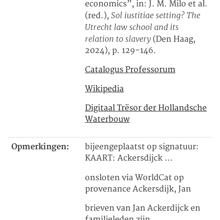
economics”, in: J. M. Milo et al.
Sol iustitiae setting? The
(red.),
Utrecht law school and its
relation to slavery
(Den Haag,
2024), p. 129-146.
Catalogus Professorum
Wikipedia
Digitaal Trësor der Hollandsche
Waterbouw
Opmerkingen:
bijeengeplaatst op signatuur:
KAART: Ackersdijck …
onsloten via WorldCat op
provenance Ackersdijk, Jan
brieven van Jan Ackerdijck en
familieleden zijn